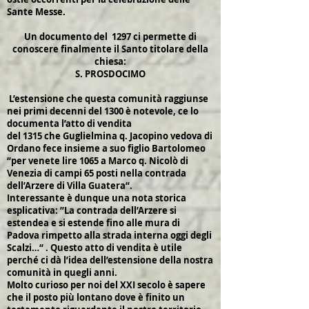
Sante Messe.
Un documento del 1297 ci permette di
conoscere finalmente il Santo titolare della
chiesa:
S. PROSDOCIMO
L’estensione che questa comunità raggiunse
nei primi decenni del 1300 è notevole, ce lo
documenta l’atto di vendita
del 1315 che Guglielmina q. Jacopino vedova di
Ordano fece insieme a suo figlio Bartolomeo
“per venete lire 1065 a Marco q. Nicolò di
Venezia di campi 65 posti nella contrada
dell’Arzere di Villa Guatera“.
Interessante è dunque una nota storica
esplicativa: ”La contrada dell’Arzere si
estendea e si estende fino alle mura di
Padova rimpetto alla strada interna oggi degli
Scalzi…“ . Questo atto di vendita è utile
perché ci dà l’idea dell’estensione della nostra
comunità in quegli anni.
Molto curioso per noi del XXI secolo è sapere
che il posto più lontano dove è finito un