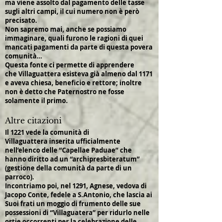
ma viene assolto dal pagamento delle tasse
sugli altri campi, il cui numero non è però
precisato.
Non sapremo mai, anche se possiamo
immaginare, quali furono le ragioni di quei
mancati pagamenti da parte di questa povera
comunità…
Questa fonte ci permette di apprendere
che Villaguattera esisteva già almeno dal 1171
e aveva chiesa, beneficio e rettore; inoltre
non è detto che Paternostro ne fosse
solamente il primo.
Altre citazioni
Il 1221 vede la comunità di
Villaguattera inserita ufficialmente
nell’elenco delle “Capellae Paduae” che
hanno diritto ad un “archipresbiteratum”
(gestione della comunità da parte di un
parroco).
Incontriamo poi, nel 1291, Agnese, vedova di
Jacopo Conte, fedele a S.Antonio, che lascia ai
Suoi frati un moggio di frumento delle sue
possessioni di “Villaguatera” per ridurlo nelle
ostie occorrenti per la celebrazione delle