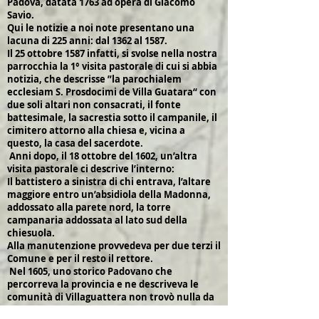
Padova, datata 1763 ad opera di Giacomo
Savio.
Qui le notizie a noi note presentano una
lacuna di 225 anni: dal 1362 al 1587.
Il 25 ottobre 1587 infatti, si svolse nella nostra
parrocchia la 1° visita pastorale di cui si abbia
notizia, che descrisse ”la parochialem
ecclesiam S. Prosdocimi de Villa Guatara“ con
due soli altari non consacrati, il fonte
battesimale, la sacrestia sotto il campanile, il
cimitero attorno alla chiesa e, vicina a
questo, la casa del sacerdote.
Anni dopo, il 18 ottobre del 1602, un’altra
visita pastorale ci descrive l’interno:
Il battistero a sinistra di chi entrava, l’altare
maggiore entro un’absidiola della Madonna,
addossato alla parete nord, la torre
campanaria addossata al lato sud della
chiesuola.
Alla manutenzione provvedeva per due terzi il
Comune e per il resto il rettore.
Nel 1605, uno storico Padovano che
percorreva la provincia e ne descriveva le
comunità di Villaguattera non trovò nulla da
raccontare intorno alle persone che vivevano