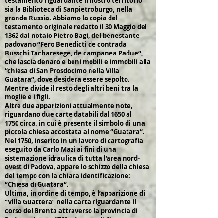
testamento riguardante il nostro territorio
sia la Biblioteca di Sanpietroburgo, nella
grande Russia. Abbiamo la copia del
testamento originale redatto il 30 Maggio del
1362 dal notaio Pietro Bagi, del benestante
padovano “Fero Benedicti de contrada
Busschi Tacharesege, de campanea Padue“,
che lascia denaro e beni mobili e immobili alla
“chiesa di San Prosdocimo nella Villa
Guatara“, dove desidera essere sepolto.
Mentre divide il resto degli altri beni tra la
moglie e i figli.
Altre due apparizioni attualmente note,
riguardano due carte databili dal 1650 al
1750 circa, in cui è presente il simbolo di una
piccola chiesa accostata al nome “Guatara“.
Nel 1750, inserito in un lavoro di cartografia
eseguito da Carlo Mazi ai fini di una
sistemazione idraulica di tutta l’area nord-
ovest di Padova, appare lo schizzo della chiesa
del tempo con la chiara identificazione:
“Chiesa di Guatara“.
Ultima, in ordine di tempo, è l’apparizione di
“Villa Guattera” nella carta riguardante il
corso del Brenta attraverso la provincia di