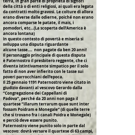
terra, in gran parte di proprietà di signori
della città o di enti religiosi, ai quali era legata
da contratti molto gravosi. Le colture di allora
erano diverse dalle odierne, poiché non erano
ancora comparse le patate, il mais, i
pomodori, etc…(La scoperta dell’America è
ancora lontana)
In questo contesto di povertà e miseria si
sviluppa una disputa riguardante
alcune tasse…. non pagate da ben 20 anni!
Il personaggio principale di questa disputa
è Paternostro il presbitero reggente, che ci
diventa istintivamente simpatico per il solo
fatto di non aver infierito con le tasse sui
poveri parrocchiani dell’epoca.
Il 25 gennaio 1191 Paternostro viene citato in
giudizio davanti al vescovo Gerardo dalla
“Congregazione dei Cappellani di
Padova”, perché da 20 anni non paga il
quartese ”illarum terrarum quae sunt inter
fossam Poidram e Monegale“ (di quelle terre
che si trovano fra i canali Poidra e Monegale)
e perciò deve essere punito.
Paternostro viene punito solo in parte dal
vescovo: dovrà versare il quartese di 63 campi,