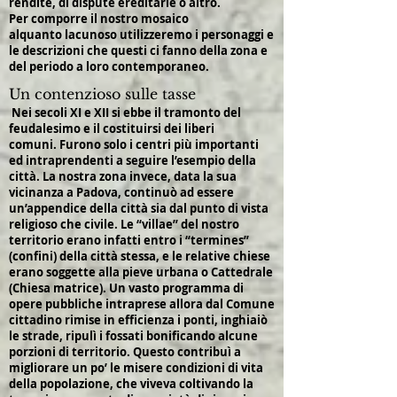
rendite, di dispute ereditarie o altro.
Per comporre il nostro mosaico
alquanto lacunoso utilizzeremo i personaggi e
le descrizioni che questi ci fanno della zona e
del periodo a loro contemporaneo.
Un contenzioso sulle tasse
Nei secoli XI e XII si ebbe il tramonto del
feudalesimo e il costituirsi dei liberi
comuni. Furono solo i centri più importanti
ed intraprendenti a seguire l’esempio della
città. La nostra zona invece, data la sua
vicinanza a Padova, continuò ad essere
un’appendice della città sia dal punto di vista
religioso che civile. Le “villae” del nostro
territorio erano infatti entro i “termines”
(confini) della città stessa, e le relative chiese
erano soggette alla pieve urbana o Cattedrale
(Chiesa matrice). Un vasto programma di
opere pubbliche intraprese allora dal Comune
cittadino rimise in efficienza i ponti, inghiaiò
le strade, ripulì i fossati bonificando alcune
porzioni di territorio. Questo contribuì a
migliorare un po’ le misere condizioni di vita
della popolazione, che viveva coltivando la