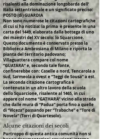
risalenti alla dominazione longobarda dell’
Italia settentrionale e un significato preciso:
POSTO (di) GUARDIA
Non sono numerose le citazioni cartografiche
di cui si ha notizia: la prima è presente in una
carta del 1449, elaborata dalla bottega di uno
dei maestri del XV secolo: lo Squarcione.
Questo documento è conservato presso la
Biblioteca Ambrosiana di Milano e riporta la
pianta del territorio padovano;
Villaguattera compare col nome
“GUATARA“ e, secondo tale fonte,
confinerebbe con: Caselle a nord, Tencarola a
sud, Sarmeola a ovest e “Teggì de Sousa” a est.
La seconda citazione cartografica è
contenuta in un altro lavoro della scuola
dello Squarcione, risalente al 1465, in cui
appare col nome “GATHARA” vicino alla strada
che dalle mura di “Padua” porta fino a quelle
di “Viceza” passando per “Trabache” e “Tore di
Novela” (Torri di Quartesolo).
Alcune citazioni dei secoli
Purtroppo di questa antica comunità non si