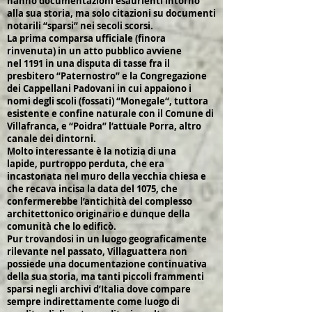
hanno documentazioni esaurienti intorno
alla sua storia, ma solo citazioni su documenti
notarili “sparsi” nei secoli scorsi.
La prima comparsa ufficiale (finora
rinvenuta) in un atto pubblico avviene
nel 1191 in una disputa di tasse fra il
presbitero “Paternostro” e la Congregazione
dei Cappellani Padovani in cui appaiono i
nomi degli scoli (fossati) “Monegale“, tuttora
esistente e confine naturale con il Comune di
Villafranca, e “Poidra” l’attuale Porra, altro
canale dei dintorni.
Molto interessante è la notizia di una
lapide, purtroppo perduta, che era
incastonata nel muro della vecchia chiesa e
che recava incisa la data del 1075, che
confermerebbe l’antichità del complesso
architettonico originario e dunque della
comunità che lo edificò.
Pur trovandosi in un luogo geograficamente
rilevante nel passato, Villaguattera non
possiede una documentazione continuativa
della sua storia, ma tanti piccoli frammenti
sparsi negli archivi d’Italia dove compare
sempre indirettamente come luogo di