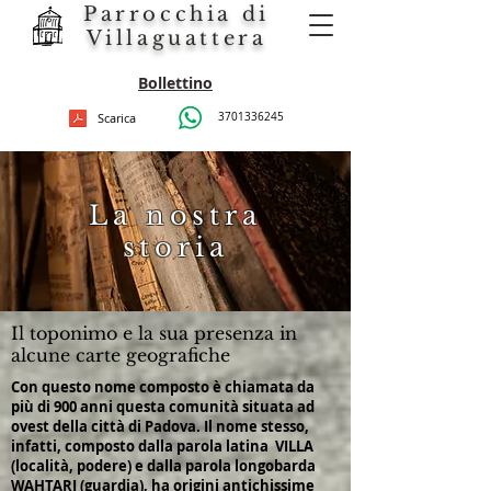
Parrocchia di
Villaguattera
Bollettino
Scarica
3701336245
La nostra
storia
Il toponimo e la sua presenza in
alcune carte geografiche
Con questo nome composto è chiamata da
più di 900 anni questa comunità situata ad
ovest della città di Padova. Il nome stesso,
infatti, composto dalla parola latina VILLA
(località, podere) e dalla parola longobarda
WAHTARI (guardia), ha origini antichissime